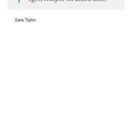
Sara Taylor
Superman was Adopted
WE LOVED YOU BEFORE WE EVEN KNEW YOU, EVEN WHEN
THERE WAS JUST A HOPE FOR YOU, WE LOVED YOU.
Lorem ipsum dolor sit amet, consectetur adipiscing elit. Ut
elementum sem ligula. Phasellus eleifend vel justo sit amet