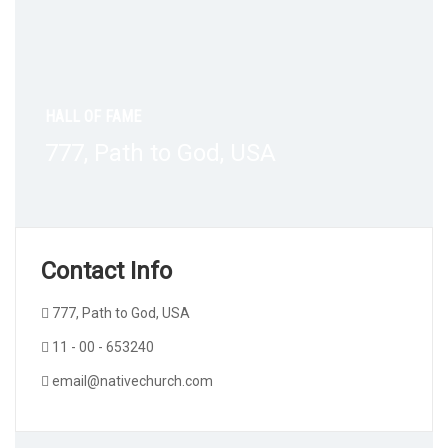
HALL OF FAME
777, Path to God, USA
Contact Info
777, Path to God, USA
11 - 00 - 653240
email@nativechurch.com